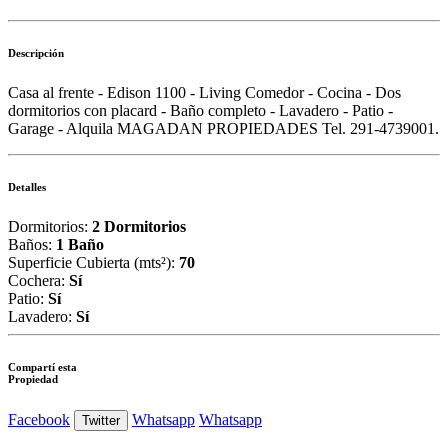
Descripción
Casa al frente - Edison 1100 - Living Comedor - Cocina - Dos
dormitorios con placard - Baño completo - Lavadero - Patio -
Garage - Alquila MAGADAN PROPIEDADES Tel. 291-4739001.
Detalles
Dormitorios:
2 Dormitorios
Baños:
1 Baño
Superficie Cubierta (mts²):
70
Cochera:
Sí
Patio:
Sí
Lavadero:
Sí
Compartí esta
Propiedad
Facebook
Whatsapp
Whatsapp
Twitter