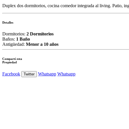
Duplex dos dormitorios, cocina comedor integrada al living. Patio, ing
Detalles
Dormitorios:
2 Dormitorios
Baños:
1 Baño
Antigüedad:
Menor a 10 años
Compartí esta
Propiedad
Facebook
Whatsapp
Whatsapp
Twitter
Ver Foto
Ver Foto
Ver Foto
Ver Foto
Ver Foto
Ver Foto
Ver Foto
Ver