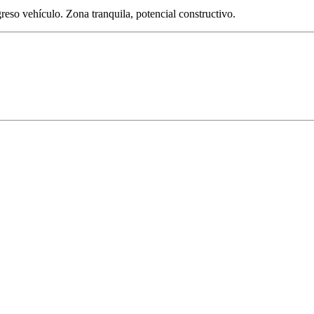
reso vehículo. Zona tranquila, potencial constructivo.
 Foto
Ver Foto
Ver Foto
Ver Foto
Ver Foto
Ver Foto
Ver Foto