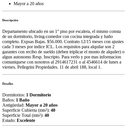
Mayor a 20 años
Descripción
Departamento ubicado en un 1° piso por escalera, el mismo consta
de un dormitorio, living-comedor con cocina integrada y baño
completo. Expsas Bajas. $56.000. Contrato 12/15 meses con ajustes
cada 3 meses por indice ICL. Los requisitos para alquilar son 2
garantes con recibo de sueldo (deben triplicar el monto de alquiler) o
algun autonomo Resp. Inscripto. Para verlo y por mas informacion
comuniquese con nosotros al 2914617231 o al 4546614 de lunes a
viernes. Pellegrini Propiedades. 11 de abril 188, local 1.
Detalles
Dormitorios:
1 Dormitorio
Baños:
1 Baño
Antigüedad:
Mayor a 20 años
Superficie Cubierta (mts²):
40
Superficie Total (mts²):
40
Estado:
Excelente