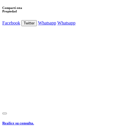
Compartí esta
Propiedad
Facebook
Whatsapp
Whatsapp
Twitter
Ver Foto
Ver Foto
Ver Foto
Ver Foto
Ver Foto
Ver Foto
Realice su consulta.