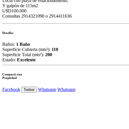
Local con playa de estacionamiento,
Y galpón de 115m2
U$D100.000
Consultas 2914321090 o 2914411636
Detalles
Baños:
1 Baño
Superficie Cubierta (mts²):
110
Superficie Total (mts²):
200
Estado:
Excelente
Compartí esta
Propiedad
Facebook
Whatsapp
Whatsapp
Twitter
Ver Foto
Ver Foto
Ver Foto
Ver Foto
Ver Foto
Ver Foto
Ver Foto
Ver