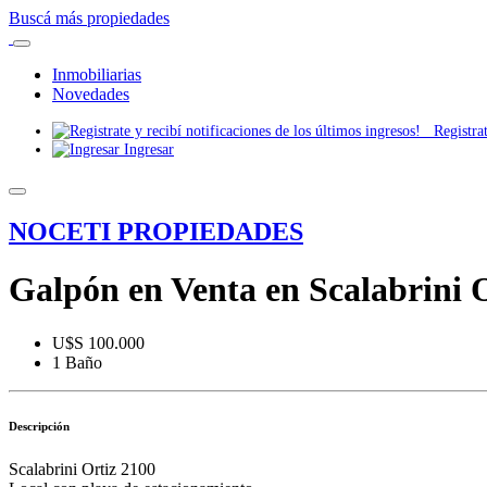
Buscá más propiedades
Inmobiliarias
Novedades
Registrate
Ingresar
NOCETI PROPIEDADES
Galpón en Venta en Scalabrini O
U$S 100.000
1 Baño
Descripción
Scalabrini Ortiz 2100