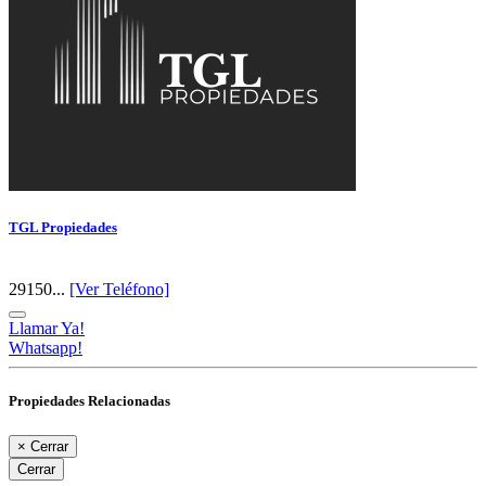
TGL Propiedades
29150...
[Ver Teléfono]
Llamar Ya!
Whatsapp!
Propiedades Relacionadas
×
Cerrar
Cerrar