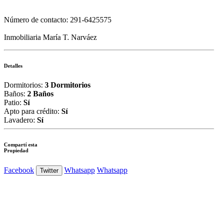
Número de contacto: 291-6425575
Inmobiliaria María T. Narváez
Detalles
Dormitorios:
3 Dormitorios
Baños:
2 Baños
Patio:
Sí
Apto para crédito:
Sí
Lavadero:
Sí
Compartí esta
Propiedad
Facebook
Whatsapp
Whatsapp
Twitter
Ver Foto
Ver Foto
Ver Foto
Ver Foto
Ver Foto
Ver Foto
Ver Foto