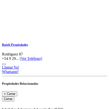
Baieli Propiedades
Rodriguez 87
+54 9 29...
[Ver Teléfono]
Llamar Ya!
Whatsapp!
Propiedades Relacionadas
×
Cerrar
Cerrar
Calculadora de Contratos de Locación (Ley 27.551)