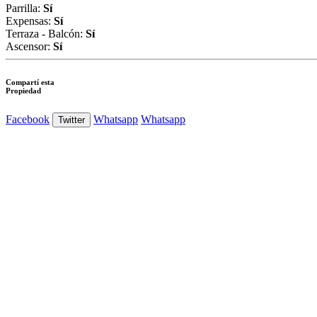
Parrilla:
Sí
Expensas:
Sí
Terraza - Balcón:
Sí
Ascensor:
Sí
Compartí esta
Propiedad
Facebook
Whatsapp
Whatsapp
Twitter
Ver Foto
Ver Foto
Ver Foto
Ver Foto
Ver Foto
Ver Foto
Ver Foto