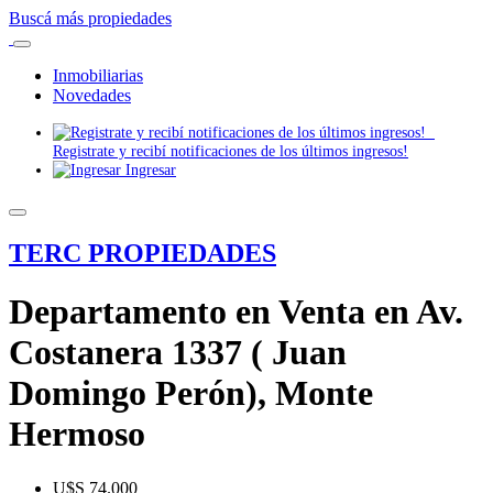
Buscá más propiedades
Inmobiliarias
Novedades
Registrate y recibí notificaciones de los últimos ingresos!
Ingresar
TERC PROPIEDADES
Departamento en Venta en Av.
Costanera 1337 ( Juan
Domingo Perón), Monte
Hermoso
U$S 74.000