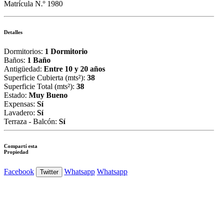
Matrícula N.º 1980
Detalles
Dormitorios:
1 Dormitorio
Baños:
1 Baño
Antigüedad:
Entre 10 y 20 años
Superficie Cubierta (mts²):
38
Superficie Total (mts²):
38
Estado:
Muy Bueno
Expensas:
Sí
Lavadero:
Sí
Terraza - Balcón:
Sí
Compartí esta
Propiedad
Facebook
Whatsapp
Whatsapp
Twitter
Ver Foto
Ver Foto
Ver Foto
Ver Foto
Ver Foto
Ver Foto
Ver Foto