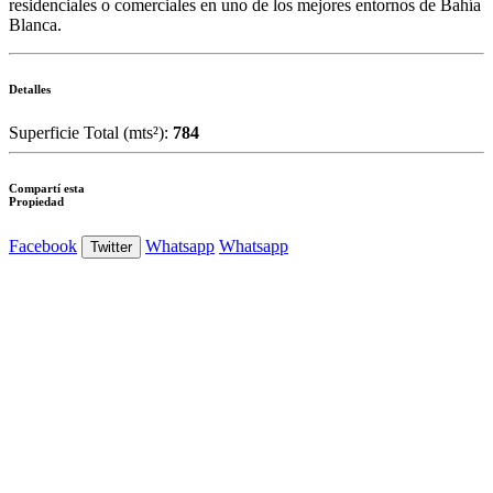
residenciales o comerciales en uno de los mejores entornos de Bahía
Blanca.
Detalles
Superficie Total (mts²):
784
Compartí esta
Propiedad
Facebook
Whatsapp
Whatsapp
Twitter
Ver Foto
Ver Foto
Ver Foto
Ver Foto
Ver Foto
Ver Foto
Ver Foto
Ver Foto
Ver Foto
Ver Foto
Ver Foto
Ver Foto
Ver Foto
Ver Foto
Ver Foto
Ver Foto
Ver Foto
Ver Foto