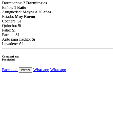
Dormitorios:
2 Dormitorios
Baños:
1 Baño
Antigüedad:
Mayor a 20 años
Estado:
Muy Bueno
Cochera:
Sí
Quincho:
Sí
Patio:
Sí
Parrilla:
Sí
Apto para crédito:
Sí
Lavadero:
Sí
Compartí esta
Propiedad
Facebook
Whatsapp
Whatsapp
Twitter
Ver Foto
Ver Foto
Ver Foto
Ver Foto
Ver Foto
Ver Foto
Ver Foto
Ver