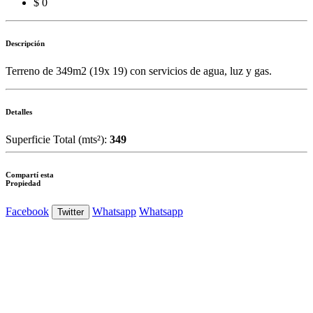
$ 0
Descripción
Terreno de 349m2 (19x 19) con servicios de agua, luz y gas.
Detalles
Superficie Total (mts²):
349
Compartí esta
Propiedad
Facebook
Whatsapp
Whatsapp
Twitter
Ver Foto
Ver Foto
Ver Foto
Ver Foto
Ver Foto