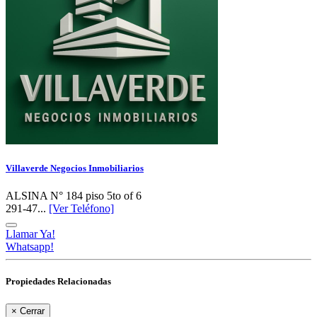
Villaverde Negocios Inmobiliarios
ALSINA N° 184 piso 5to of 6
291-47...
[Ver Teléfono]
Llamar Ya!
Whatsapp!
Propiedades Relacionadas
×
Cerrar