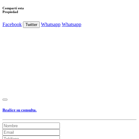
Compartí esta
Propiedad
Facebook
Whatsapp
Whatsapp
Twitter
Ver Foto
Ver Foto
Ver Foto
Ver Foto
Ver Foto
Ver Foto
Ver Foto
Ver Foto
Ver Foto
Ver Foto
Realice su consulta.