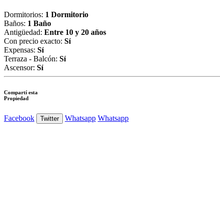
Dormitorios:
1 Dormitorio
Baños:
1 Baño
Antigüedad:
Entre 10 y 20 años
Con precio exacto:
Sí
Expensas:
Sí
Terraza - Balcón:
Sí
Ascensor:
Sí
Compartí esta
Propiedad
Facebook
Whatsapp
Whatsapp
Twitter
Ver Foto
Ver Foto
Ver Foto
Ver Foto
Ver Foto
Ver Foto
Ver Foto
Ver