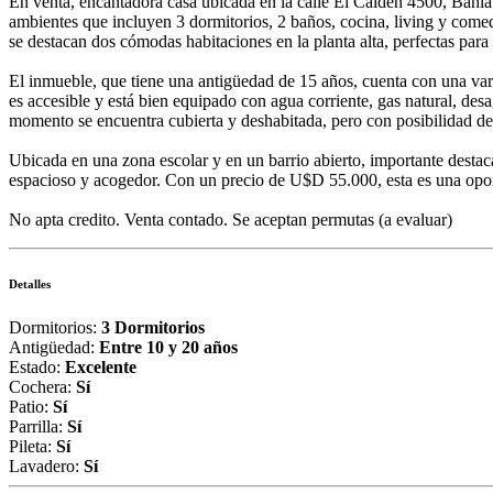
En venta, encantadora casa ubicada en la calle El Calden 4500, Bahía 
ambientes que incluyen 3 dormitorios, 2 baños, cocina, living y comed
se destacan dos cómodas habitaciones en la planta alta, perfectas para
El inmueble, que tiene una antigüedad de 15 años, cuenta con una vari
es accesible y está bien equipado con agua corriente, gas natural, des
momento se encuentra cubierta y deshabitada, pero con posibilidad de 
Ubicada en una zona escolar y en un barrio abierto, importante destaca
espacioso y acogedor. Con un precio de U$D 55.000, esta es una oport
No apta credito. Venta contado. Se aceptan permutas (a evaluar)
Detalles
Dormitorios:
3 Dormitorios
Antigüedad:
Entre 10 y 20 años
Estado:
Excelente
Cochera:
Sí
Patio:
Sí
Parrilla:
Sí
Pileta:
Sí
Lavadero:
Sí