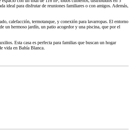
espacio con un total de 116 m², todos cubiertos, distribuidos en 5
ada ideal para disfrutar de reuniones familiares o con amigos. Además,
nado, calefacción, termotanque, y conexión para lavarropas. El entorno
 de un hermoso jardín, un patio acogedor y una piscina, que por el
uxilios. Esta casa es perfecta para familias que buscan un hogar
de vida en Bahía Blanca.