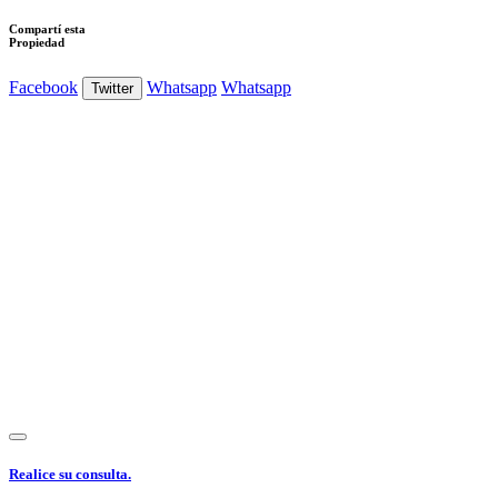
Compartí esta
Propiedad
Facebook
Whatsapp
Whatsapp
Twitter
Ver Foto
Ver Foto
Ver Foto
Ver Foto
Ver Foto
Realice su consulta.