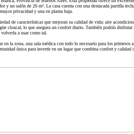
Blanca, Provincia de Buenos Aires. Esta propiedad ofrece un excelente 
or y un salón de 26 m². La casa cuenta con una destacada parrilla tech
 mayor privacidad y una en planta baja.
edad de características que mejoran su calidad de vida: aire acondicio
agüe cloacal, lo que asegura un confort diario. También podrás disfrutar
volverla a usar como tal.
r en la zona, una sala médica con todo lo necesario para los primeros a
unidad única para invertir en un lugar que combina confort y calidad 