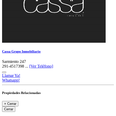
Cassa Grupo Inmobiliario
Sarmiento 247
291-4517398 ...
[Ver Teléfono]
Llamar Ya!
Whatsapp!
Propiedades Relacionadas
×
Cerrar
Cerrar