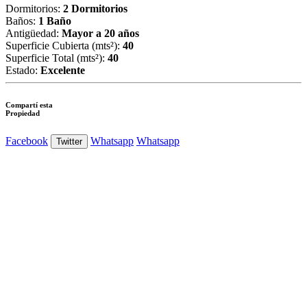
Dormitorios:
2 Dormitorios
Baños:
1 Baño
Antigüedad:
Mayor a 20 años
Superficie Cubierta (mts²):
40
Superficie Total (mts²):
40
Estado:
Excelente
Compartí esta
Propiedad
Facebook
Whatsapp
Whatsapp
Twitter
Ver Foto
Ver Foto
Ver Foto
Ver Foto
Ver Foto
Ver Foto
Ver Foto
Ver Foto
Ver Foto
Ver Foto
Ver Foto