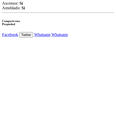
Ascensor:
Sí
Amoblado:
Sí
Compartí esta
Propiedad
Facebook
Whatsapp
Whatsapp
Twitter
Ver Foto
Ver Foto
Ver Foto
Ver Foto
Ver Foto
Ver Foto
Ver Foto
Ver Foto
Ver Foto
Ver Foto
Ver Foto
Ver Foto
Ver Foto