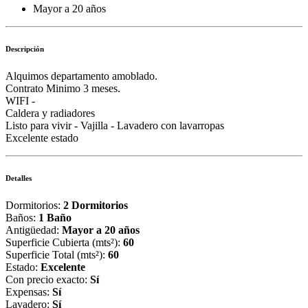
Mayor a 20 años
Descripción
Alquimos departamento amoblado.
Contrato Minimo 3 meses.
WIFI -
Caldera y radiadores
Listo para vivir - Vajilla - Lavadero con lavarropas
Excelente estado
Detalles
Dormitorios:
2 Dormitorios
Baños:
1 Baño
Antigüedad:
Mayor a 20 años
Superficie Cubierta (mts²):
60
Superficie Total (mts²):
60
Estado:
Excelente
Con precio exacto:
Sí
Expensas:
Sí
Lavadero:
Sí