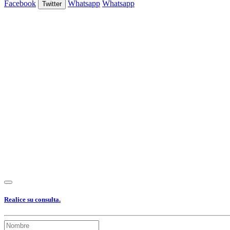
Facebook
Whatsapp
Whatsapp
Twitter
Ver Foto
Ver Foto
Ver Foto
Ver Foto
Ver Foto
Ver Foto
Ver Foto
Ver
Realice su consulta.