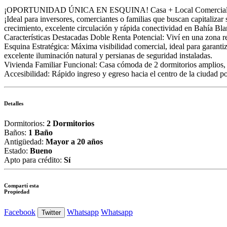
¡OPORTUNIDAD ÚNICA EN ESQUINA! Casa + Local Comercial en
¡Ideal para inversores, comerciantes o familias que buscan capitaliza
crecimiento, excelente circulación y rápida conectividad en Bahía Bla
Características Destacadas Doble Renta Potencial: Viví en una zona re
Esquina Estratégica: Máxima visibilidad comercial, ideal para garantiza
excelente iluminación natural y persianas de seguridad instaladas.
Vivienda Familiar Funcional: Casa cómoda de 2 dormitorios amplios,
Accesibilidad: Rápido ingreso y egreso hacia el centro de la ciudad p
Detalles
Dormitorios:
2 Dormitorios
Baños:
1 Baño
Antigüedad:
Mayor a 20 años
Estado:
Bueno
Apto para crédito:
Sí
Compartí esta
Propiedad
Facebook
Whatsapp
Whatsapp
Twitter