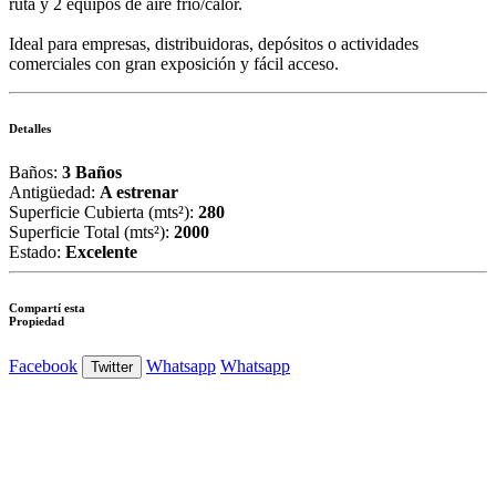
ruta y 2 equipos de aire frío/calor.
Ideal para empresas, distribuidoras, depósitos o actividades
comerciales con gran exposición y fácil acceso.
Detalles
Baños:
3 Baños
Antigüedad:
A estrenar
Superficie Cubierta (mts²):
280
Superficie Total (mts²):
2000
Estado:
Excelente
Compartí esta
Propiedad
Facebook
Whatsapp
Whatsapp
Twitter
Ver Foto
Ver Foto
Ver Foto
Ver Foto
Ver Foto
Ver Foto
Ver Foto
Ver Foto
Ver Foto
Ver Foto
Ver Foto
Ver Foto
Ver Foto