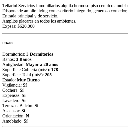
Tellarini Servicios Inmobiliarios alquila hermoso piso céntrico amobl
Dispone de amplio living con escritorio integrado, generoso comedor, 
Entrada principal y de servicio.
Amplios placares en todos los ambientes.
Expsas: $620.000
Detalles
Dormitorios:
3 Dormitorios
Baños:
3 Baños
Antigüedad:
Mayor a 20 años
Superficie Cubierta (mts²):
178
Superficie Total (mts²):
205
Estado:
Muy Bueno
Vigilancia:
Sí
Cochera:
Sí
Expensas:
Sí
Lavadero:
Sí
Terraza - Balcón:
Sí
Ascensor:
Sí
Orientación:
N
Amoblado:
Sí