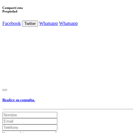
Compartí esta
Propiedad
Facebook
Whatsapp
Whatsapp
Twitter
Ver Foto
Ver Foto
Ver Foto
Ver Foto
Ver Foto
Ver Foto
Ver Foto
Ver
Foto
Ver Foto
Realice su consulta.