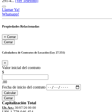
291-4...
[Ver Teléfono]
Llamar Ya!
Whatsapp!
Propiedades Relacionadas
×
Cerrar
Cerrar
Calculadora de Contratos de Locación (Ley 27.551)
×
Valor inicial del contrato
$
.00
Fecha de inicio del contrato
Calcular
Cerrar
Capitalización Total
Ult. Act.:
30/07/26 00:00
U$S 1.778.046.454