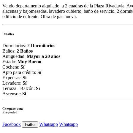
Vendo departamento alquilado, a 2 cuadras de la Plaza Rivadavia, Av
alacenas y bajomesadas, lavadero cubierto, baño de servicio, 2 dormi
edificio de enfrente. Obra de gas nueva.
Detalles
Dormitorios:
2 Dormitorios
Baños:
2 Baños
Antigüedad:
Mayor a 20 años
Estado:
Muy Bueno
Cochera:
Sí
Apto para crédito:
Sí
Expensas:
Sí
Lavadero:
Sí
Terraza - Balcón:
Sí
Ascensor:
Sí
Compartí esta
Propiedad
Facebook
Whatsapp
Whatsapp
Twitter