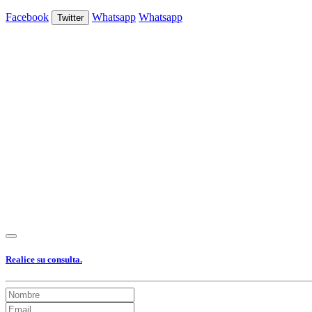
Facebook
Whatsapp
Whatsapp
Twitter
Ver Foto
Ver Foto
Ver Foto
Ver Foto
Ver Foto
Ver Foto
Ver Foto
Ver
Realice su consulta.