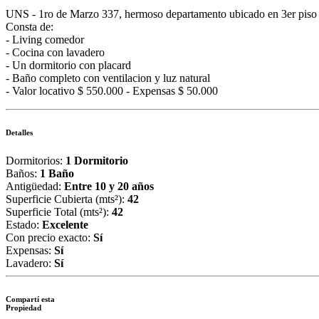
UNS - 1ro de Marzo 337, hermoso departamento ubicado en 3er piso a
Consta de:
- Living comedor
- Cocina con lavadero
- Un dormitorio con placard
- Baño completo con ventilacion y luz natural
- Valor locativo $ 550.000 - Expensas $ 50.000
Detalles
Dormitorios:
1 Dormitorio
Baños:
1 Baño
Antigüedad:
Entre 10 y 20 años
Superficie Cubierta (mts²):
42
Superficie Total (mts²):
42
Estado:
Excelente
Con precio exacto:
Sí
Expensas:
Sí
Lavadero:
Sí
Compartí esta
Propiedad