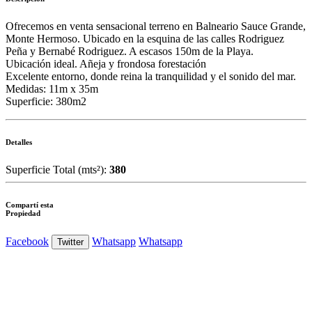
Ofrecemos en venta sensacional terreno en Balneario Sauce Grande,
Monte Hermoso. Ubicado en la esquina de las calles Rodriguez
Peña y Bernabé Rodriguez. A escasos 150m de la Playa.
Ubicación ideal. Añeja y frondosa forestación
Excelente entorno, donde reina la tranquilidad y el sonido del mar.
Medidas: 11m x 35m
Superficie: 380m2
Detalles
Superficie Total (mts²):
380
Compartí esta
Propiedad
Facebook
Whatsapp
Whatsapp
Twitter
Ver Foto
Ver Foto
Ver Foto
Ver Foto
Ver Foto
Ver Foto
Ver Foto