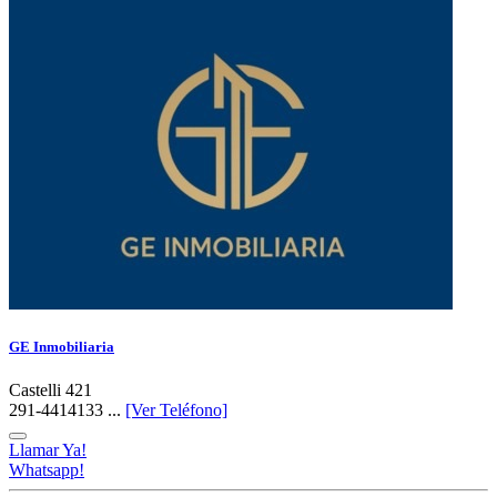
GE Inmobiliaria
Castelli 421
291-4414133 ...
[Ver Teléfono]
Llamar Ya!
Whatsapp!