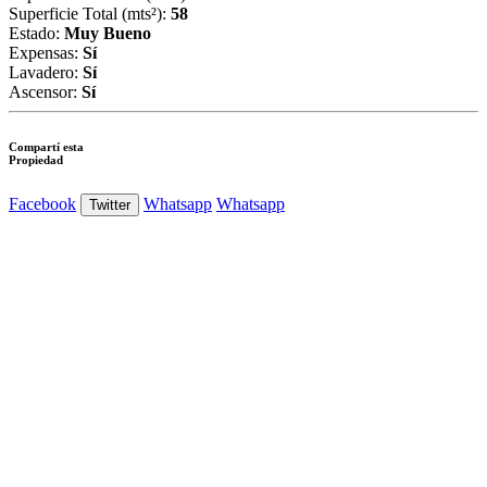
Superficie Total (mts²):
58
Estado:
Muy Bueno
Expensas:
Sí
Lavadero:
Sí
Ascensor:
Sí
Compartí esta
Propiedad
Facebook
Whatsapp
Whatsapp
Twitter
Ver Foto
Ver Foto
Ver Foto
Ver Foto
Ver Foto
Ver Foto
Ver Foto
Ver Foto
Ver Foto
Ver Foto
Ver Foto