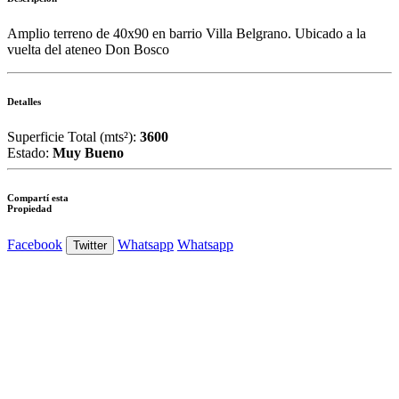
Amplio terreno de 40x90 en barrio Villa Belgrano. Ubicado a la
vuelta del ateneo Don Bosco
Detalles
Superficie Total (mts²):
3600
Estado:
Muy Bueno
Compartí esta
Propiedad
Facebook
Whatsapp
Whatsapp
Twitter
Ver Foto
Ver Foto
Ver Foto