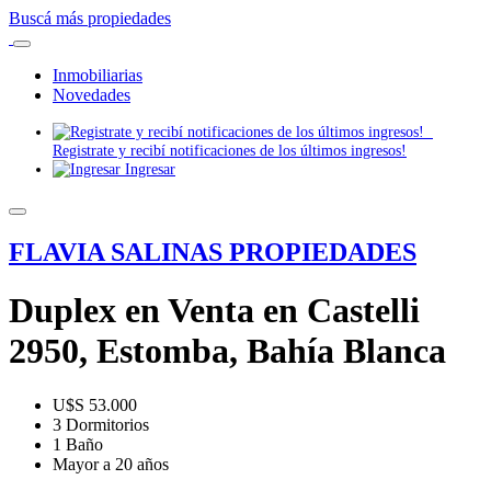
Buscá más propiedades
Inmobiliarias
Novedades
Registrate y recibí notificaciones de los últimos ingresos!
Ingresar
FLAVIA SALINAS PROPIEDADES
Duplex en Venta en Castelli
2950, Estomba, Bahía Blanca
U$S 53.000
3 Dormitorios
1 Baño
Mayor a 20 años