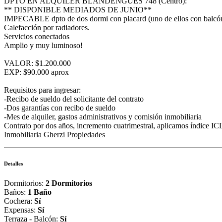
DPTO EN ALQUILER BLANDENGUES 748 (Centro):
** DISPONIBLE MEDIADOS DE JUNIO**
IMPECABLE dpto de dos dormi con placard (uno de ellos con balcón),
Calefacción por radiadores.
Servicios conectados
Amplio y muy luminoso!
VALOR: $1.200.000
EXP: $90.000 aprox
Requisitos para ingresar:
-Recibo de sueldo del solicitante del contrato
-Dos garantías con recibo de sueldo
-Mes de alquiler, gastos administrativos y comisión inmobiliaria
Contrato por dos años, incremento cuatrimestral, aplicamos índice IC
Inmobiliaria Gherzi Propiedades
Detalles
Dormitorios:
2 Dormitorios
Baños:
1 Baño
Cochera:
Sí
Expensas:
Sí
Terraza - Balcón:
Sí