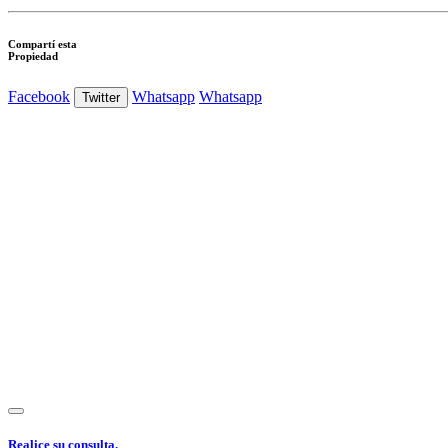
Compartí esta
Propiedad
Facebook
Whatsapp
Whatsapp
Twitter
Ver Foto
Ver Foto
Ver Foto
Ver Foto
Ver Foto
Ver Foto
Ver Foto
Ver
Realice su consulta.