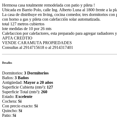
Hermosa casa totalmente remodelada con patio y pileta !
Ubicada en Barrio Polo, calle Ing. Alberto Luna al 1800 frente a la pla
La casa de distribuye en living, cocina comedor, tres dormitorios con
con horno a gas y pileta con calefacción solar automatizada.
total 127 metros cubiertos
lote medidas de 10 por 26 mts
Calefaccion por calefactores, esta preparado para agregar radiadores y
APTA CREDTIO
VENDE CARAMUTA PROPIEDADES
Consultas al 2914715618 o al 2914317401
Detalles
Dormitorios:
3 Dormitorios
Baños:
3 Baños
Antigüedad:
Mayor a 20 años
Superficie Cubierta (mts²):
127
Superficie Total (mts²):
260
Estado:
Excelente
Cochera:
Sí
Con precio exacto:
Sí
Quincho:
Sí
Patio:
Sí