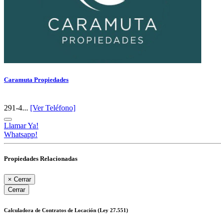
Caramuta Propiedades
291-4...
[Ver Teléfono]
Llamar Ya!
Whatsapp!
Propiedades Relacionadas
×
Cerrar
Cerrar
Calculadora de Contratos de Locación (Ley 27.551)