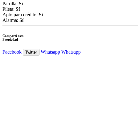
Parrilla:
Sí
Pileta:
Sí
Apto para crédito:
Sí
Alarma:
Sí
Compartí esta
Propiedad
Facebook
Whatsapp
Whatsapp
Twitter
Ver Foto
Ver Foto
Ver Foto
Ver Foto
Ver Foto
Ver Foto
Ver Foto
Ver
Foto
Ver Foto