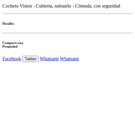
Cochera Vision - Cubierta, subsuelo - Cómoda, con seguridad
Detalles
Compartí esta
Propiedad
Facebook
Whatsapp
Whatsapp
Twitter
Ver Foto
Ver Foto
Ver Foto
Ver Foto
Ver Foto