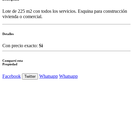
Lote de 225 m2 con todos los servicios. Esquina para construcción
vivienda o comercial.
Detalles
Con precio exacto:
Sí
Compartí esta
Propiedad
Facebook
Whatsapp
Whatsapp
Twitter
Ver Foto
Ver Foto
Ver Foto
Ver Foto