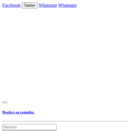
Facebook
Whatsapp
Whatsapp
Twitter
Ver Foto
Ver Foto
Ver Foto
Ver Foto
Ver Foto
Ver Foto
Ver Foto
Ver Foto
Ver Foto
Ver Foto
Realice su consulta.