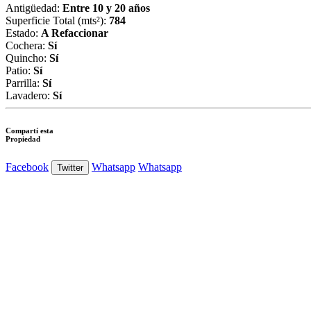
Antigüedad:
Entre 10 y 20 años
Superficie Total (mts²):
784
Estado:
A Refaccionar
Cochera:
Sí
Quincho:
Sí
Patio:
Sí
Parrilla:
Sí
Lavadero:
Sí
Compartí esta
Propiedad
Facebook
Whatsapp
Whatsapp
Twitter
Ver Foto
Ver Foto
Ver Foto
Ver Foto
Ver Foto