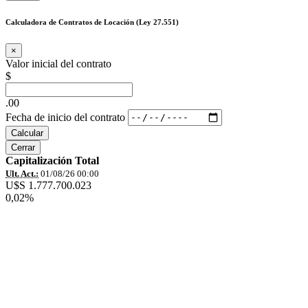
Calculadora de Contratos de Locación (Ley 27.551)
×
Valor inicial del contrato
$
.00
Fecha de inicio del contrato
Calcular
Cerrar
Capitalización Total
Ult. Act.:
01/08/26 00:00
U$S 1.777.700.023
0,02%