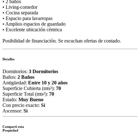
• 2 baños
• Living-comedor
• Cocina separada
• Espacio para lavarropas
• Amplios espacios de guardado
• Excelente ubicación céntrica
Posibilidad de financiación. Se escuchan ofertas de contado.
Detalles
Dormitorios:
3 Dormitorios
Baños:
2 Baños
Antigüedad:
Entre 10 y 20 años
Superficie Cubierta (mts²):
70
Superficie Total (mts²):
70
Estado:
Muy Bueno
Con precio exacto:
Sí
Ascensor:
Sí
Compartí esta
Propiedad