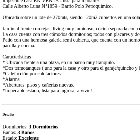
Impecable casa EN VENTA - lista para mudarte!
Calle Alberto Luna N°1859 - Barrio Polo Petroquimico.
Ubicada sobre un lote de 270mts, siendo 120m2 cubiertos en una sola
Jardin al frente con rejas, living muy luminoso, cocina separada con 
La casa cuenta con tres cómodos dormitorios; todos con placares y d
Patio con una hermosa galería semi cubierta, que cuenta con un horno 
parrilla y cocina.
Características
* Ubicada frente a una plaza, en un barrio muy tranquilo.
*Dos termotanques ( uno para la casa y otro para el garaje/quincho y 
*Calefacción por calefactores.
*Alarma
*Aberturas, pisos y cañerias nuevas.
*Impecable estado, lista para ingresar a vivir !
Detalles
Dormitorios:
3 Dormitorios
Baños:
3 Baños
Estado:
Excelente