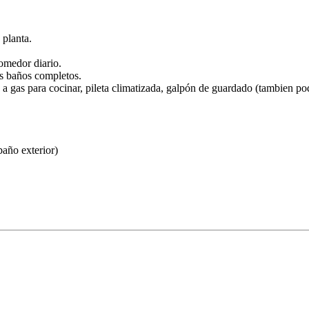
 planta.
comedor diario.
os baños completos.
a gas para cocinar, pileta climatizada, galpón de guardado (tambien pod
baño exterior)