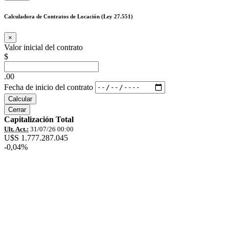
Calculadora de Contratos de Locación (Ley 27.551)
×
Valor inicial del contrato
$
.00
Fecha de inicio del contrato
Calcular
Cerrar
Capitalización Total
Ult. Act.:
31/07/26 00:00
U$S 1.777.287.045
-0,04%