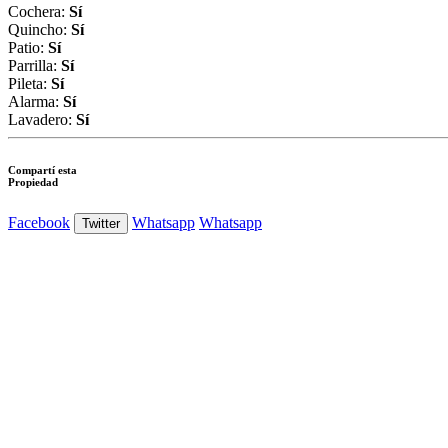
Cochera:
Sí
Quincho:
Sí
Patio:
Sí
Parrilla:
Sí
Pileta:
Sí
Alarma:
Sí
Lavadero:
Sí
Compartí esta
Propiedad
Facebook
Whatsapp
Whatsapp
Twitter
Ver Foto
Ver Foto
Ver Foto
Ver Foto
Ver Foto
Ver Foto
Ver Foto
Ver
Foto