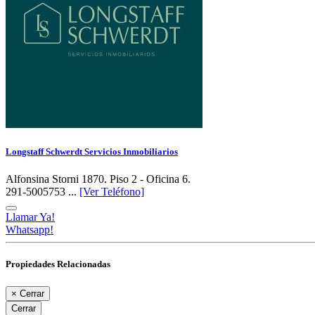
Longstaff Schwerdt Servicios Inmobiliarios
Alfonsina Storni 1870. Piso 2 - Oficina 6.
291-5005753 ...
[Ver Teléfono]
Llamar Ya!
Whatsapp!
Propiedades Relacionadas
×
Cerrar
Cerrar