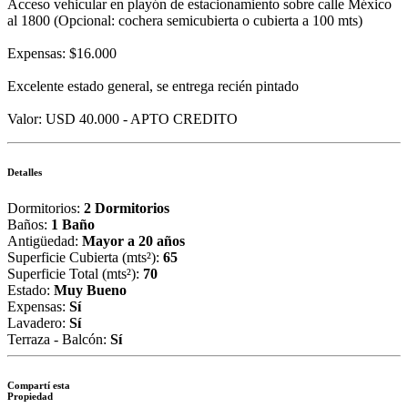
Acceso vehicular en playón de estacionamiento sobre calle México
al 1800 (Opcional: cochera semicubierta o cubierta a 100 mts)
Expensas: $16.000
Excelente estado general, se entrega recién pintado
Valor: USD 40.000 - APTO CREDITO
Detalles
Dormitorios:
2 Dormitorios
Baños:
1 Baño
Antigüedad:
Mayor a 20 años
Superficie Cubierta (mts²):
65
Superficie Total (mts²):
70
Estado:
Muy Bueno
Expensas:
Sí
Lavadero:
Sí
Terraza - Balcón:
Sí
Compartí esta
Propiedad