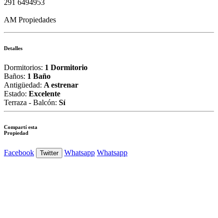
291 6494953
AM Propiedades
Detalles
Dormitorios:
1 Dormitorio
Baños:
1 Baño
Antigüedad:
A estrenar
Estado:
Excelente
Terraza - Balcón:
Sí
Compartí esta
Propiedad
Facebook
Whatsapp
Whatsapp
Twitter
Ver Foto
Ver Foto
Ver Foto
Ver Foto
Ver Foto
Ver Foto
Ver Foto
Ver Foto
Ver Foto