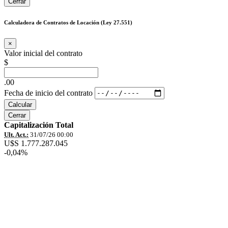
Cerrar
Calculadora de Contratos de Locación (Ley 27.551)
×
Valor inicial del contrato
$
.00
Fecha de inicio del contrato
Calcular
Cerrar
Capitalización Total
Ult. Act.:
31/07/26 00:00
U$S 1.777.287.045
-0,04%