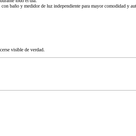
durante todo el día.
enta con baño y medidor de luz independiente para mayor comodidad y au
erse visible de verdad.