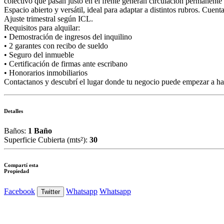
colectivo que pasan justo en el frente generan circulación permanente 
Espacio abierto y versátil, ideal para adaptar a distintos rubros. Cu
Ajuste trimestral según ICL.
Requisitos para alquilar:
• Demostración de ingresos del inquilino
• 2 garantes con recibo de sueldo
• Seguro del inmueble
• Certificación de firmas ante escribano
• Honorarios inmobiliarios
Contactanos y descubrí el lugar donde tu negocio puede empezar a hac
Detalles
Baños:
1 Baño
Superficie Cubierta (mts²):
30
Compartí esta
Propiedad
Facebook
Whatsapp
Whatsapp
Twitter