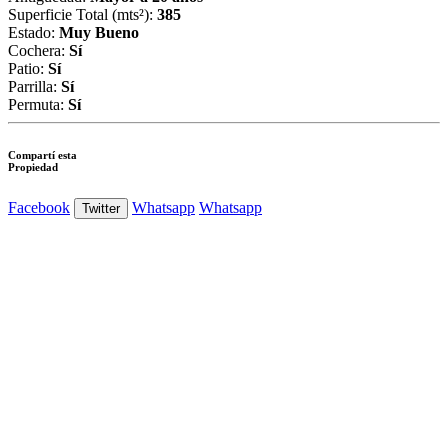
Superficie Total (mts²):
385
Estado:
Muy Bueno
Cochera:
Sí
Patio:
Sí
Parrilla:
Sí
Permuta:
Sí
Compartí esta
Propiedad
Facebook
Whatsapp
Whatsapp
Twitter
Ver Foto
Ver Foto
Ver Foto
Ver Foto
Ver Foto
Ver Foto
Ver Foto
Ver Foto
Ver Foto
Ver Foto
Ver Foto
Ver Foto
Ver Foto
Ver Foto
Ver Foto
Ver Foto
Ver Foto