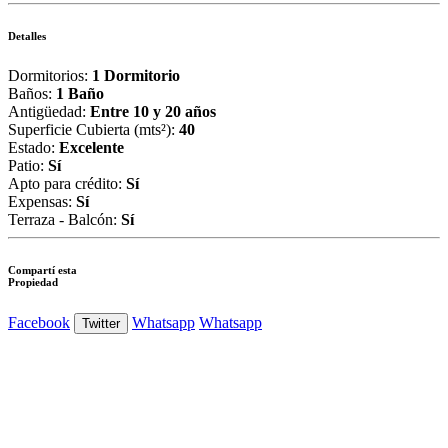
Detalles
Dormitorios:
1 Dormitorio
Baños:
1 Baño
Antigüedad:
Entre 10 y 20 años
Superficie Cubierta (mts²):
40
Estado:
Excelente
Patio:
Sí
Apto para crédito:
Sí
Expensas:
Sí
Terraza - Balcón:
Sí
Compartí esta
Propiedad
Facebook
Whatsapp
Whatsapp
Twitter
Ver Foto
Ver Foto
Ver Foto
Ver Foto
Ver Foto
Ver Foto
Ver Foto
Ver Foto
Ver Foto
Ver Foto