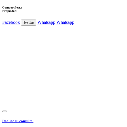
Compartí esta
Propiedad
Facebook
Whatsapp
Whatsapp
Twitter
Ver Foto
Ver Foto
Ver Foto
Ver Foto
Ver Foto
Ver Foto
Ver Foto
Ver
Realice su consulta.