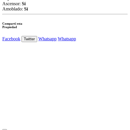
Ascensor:
Sí
Amoblado:
Sí
Compartí esta
Propiedad
Facebook
Whatsapp
Whatsapp
Twitter
Ver Foto
Ver Foto
Ver Foto
Ver Foto
Ver Foto
Ver Foto
Ver Foto