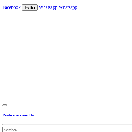
Facebook
Whatsapp
Whatsapp
Twitter
Ver Foto
Ver Foto
Ver Foto
Ver Foto
Ver Foto
Ver Foto
Ver Foto
Ver
Foto
Ver Foto
Realice su consulta.