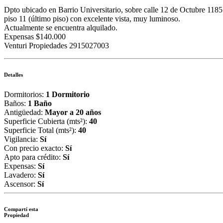
Dpto ubicado en Barrio Universitario, sobre calle 12 de Octubre 1185
piso 11 (último piso) con excelente vista, muy luminoso.
Actualmente se encuentra alquilado.
Expensas $140.000
Venturi Propiedades 2915027003
Detalles
Dormitorios:
1 Dormitorio
Baños:
1 Baño
Antigüedad:
Mayor a 20 años
Superficie Cubierta (mts²):
40
Superficie Total (mts²):
40
Vigilancia:
Sí
Con precio exacto:
Sí
Apto para crédito:
Sí
Expensas:
Sí
Lavadero:
Sí
Ascensor:
Sí
Compartí esta
Propiedad