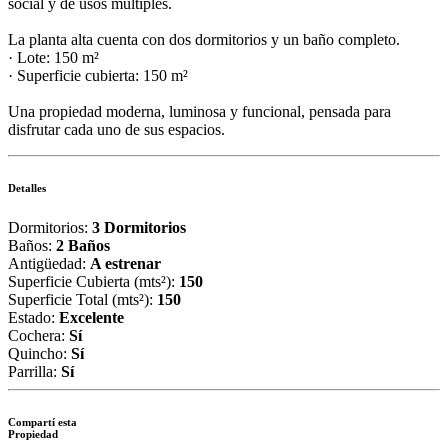
social y de usos múltiples.
La planta alta cuenta con dos dormitorios y un baño completo.
· Lote: 150 m²
· Superficie cubierta: 150 m²
Una propiedad moderna, luminosa y funcional, pensada para
disfrutar cada uno de sus espacios.
Detalles
Dormitorios:
3 Dormitorios
Baños:
2 Baños
Antigüedad:
A estrenar
Superficie Cubierta (mts²):
150
Superficie Total (mts²):
150
Estado:
Excelente
Cochera:
Sí
Quincho:
Sí
Parrilla:
Sí
Compartí esta
Propiedad