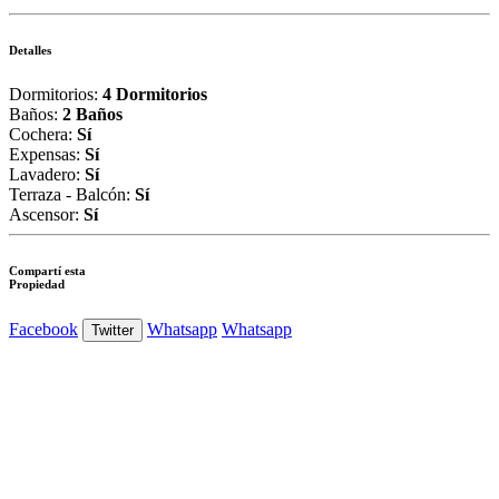
Detalles
Dormitorios:
4 Dormitorios
Baños:
2 Baños
Cochera:
Sí
Expensas:
Sí
Lavadero:
Sí
Terraza - Balcón:
Sí
Ascensor:
Sí
Compartí esta
Propiedad
Facebook
Whatsapp
Whatsapp
Twitter
Ver Foto
Ver Foto
Ver Foto
Ver Foto
Ver Foto
Ver Foto
Ver Foto
Ver Foto
Ver Foto
Ver Foto
Ver Foto