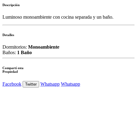
Descripción
Luminoso monoambiente con cocina separada y un baño.
Detalles
Dormitorios:
Monoambiente
Baños:
1 Baño
Compartí esta
Propiedad
Facebook
Whatsapp
Whatsapp
Twitter
Ver Foto
Ver Foto
Ver Foto
Ver Foto
Ver Foto