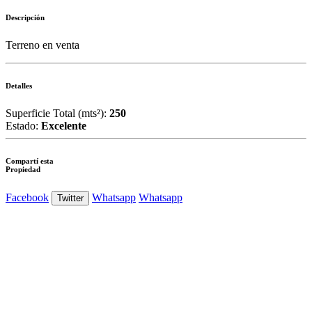
Descripción
Terreno en venta
Detalles
Superficie Total (mts²):
250
Estado:
Excelente
Compartí esta
Propiedad
Facebook
Whatsapp
Whatsapp
Twitter
Ver Foto
Ver Foto