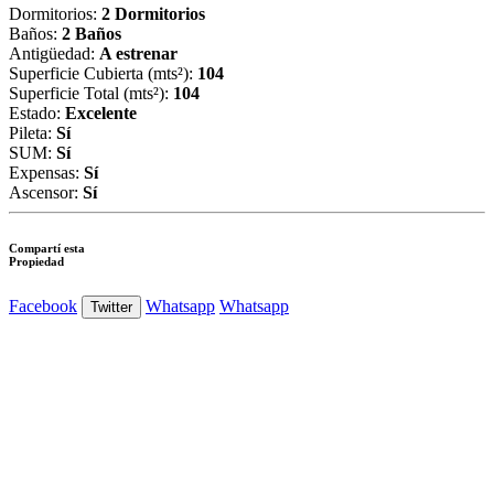
Dormitorios:
2 Dormitorios
Baños:
2 Baños
Antigüedad:
A estrenar
Superficie Cubierta (mts²):
104
Superficie Total (mts²):
104
Estado:
Excelente
Pileta:
Sí
SUM:
Sí
Expensas:
Sí
Ascensor:
Sí
Compartí esta
Propiedad
Facebook
Whatsapp
Whatsapp
Twitter
Ver Foto
Ver Foto
Ver Foto
Ver Foto
Ver Foto
Ver Foto
Ver Foto
Ver Foto
Ver Foto