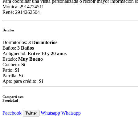
Para coordinar una visita personalizada o recibir mayor información so
Mónica: 2914724511
René: 2914262504
Detalles
Dormitorios:
3 Dormitorios
Baños:
3 Baños
Antigüedad:
Entre 10 y 20 años
Estado:
Muy Bueno
Cochera:
Sí
Patio:
Sí
Parrilla:
Sí
Apto para crédito:
Sí
Compartí esta
Propiedad
Facebook
Whatsapp
Whatsapp
Twitter